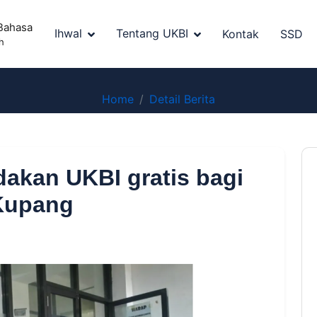
Bahasa
Ihwal
Tentang UKBI
Kontak
SSD
h
Home
Detail Berita
dakan UKBI gratis bagi
 Kupang